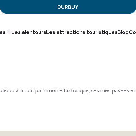
DURBUY
ues
Les alentours
Les attractions touristiques
Blog
Co
e découvrir son patrimoine historique, ses rues pavées 