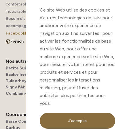
confortables, des activités pour tous et des souvenirs
Ce site Web utilise des cookies et
inoubliables vous attendent.
d'autres technologies de suivi pour
Besoin d’aide ? Appelez-nous, nous sommes là pour vous
améliorer votre expérience de
accompagner.
navigation aux fins suivantes :
pour
Facebook
Instagram
activer les fonctionnalités de base
du site Web
,
pour offrir une
meilleure expérience sur le site Web
,
Nos autres campings
Menu
pour mesurer votre intérêt pour nos
Petite Suisse
Infos pratiques
produits et services et pour
Baalse hei
Les alentours
personnaliser les interactions
Tulderheyde
FAQ
Signy l'Abbaye
Contact
marketing
,
pour diffuser des
Comblain-au-Pont
publicités plus pertinentes pour
vous
.
Coordonnées
J'accepte
Basse Commène 40, 6940
Durbuy