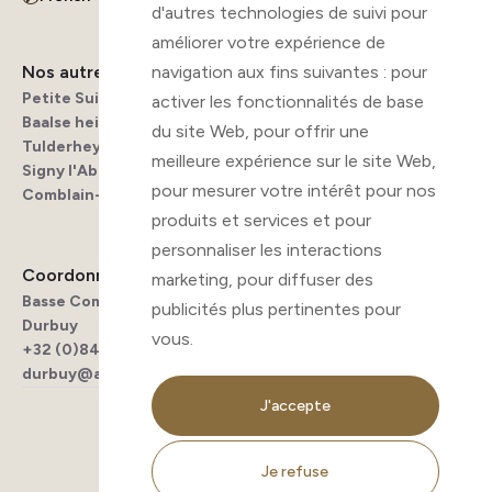
d'autres technologies de suivi pour
améliorer votre expérience de
Nos autres campings
Menu
navigation aux fins suivantes :
pour
Petite Suisse
Infos pratiques
activer les fonctionnalités de base
Baalse hei
Les alentours
du site Web
,
pour offrir une
Tulderheyde
FAQ
meilleure expérience sur le site Web
,
Signy l'Abbaye
Contact
pour mesurer votre intérêt pour nos
Comblain-au-Pont
produits et services et pour
personnaliser les interactions
Coordonnées
marketing
,
pour diffuser des
Basse Commène 40, 6940
publicités plus pertinentes pour
Durbuy
vous
.
+32 (0)84 444 030
durbuy@ardenparks.com
Politique de cookies
J'accepte
Politique de confidentialité
Conditions générales
Je refuse
© 2026
Arden Parks
. Tous droits réservés.