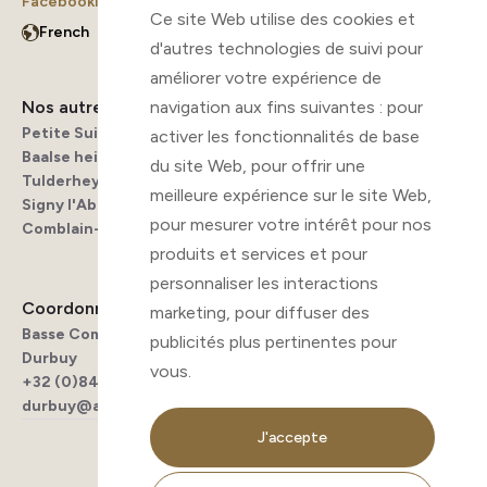
Facebook
Instagram
Ce site Web utilise des cookies et
d'autres technologies de suivi pour
améliorer votre expérience de
navigation aux fins suivantes :
pour
Nos autres campings
Menu
Petite Suisse
Infos pratiques
activer les fonctionnalités de base
Baalse hei
Les alentours
du site Web
,
pour offrir une
Tulderheyde
FAQ
meilleure expérience sur le site Web
,
Signy l'Abbaye
Contact
pour mesurer votre intérêt pour nos
Comblain-au-Pont
produits et services et pour
personnaliser les interactions
Coordonnées
marketing
,
pour diffuser des
Basse Commène 40, 6940
publicités plus pertinentes pour
Durbuy
vous
.
+32 (0)84 444 030
durbuy@ardenparks.com
Politique de cookies
J'accepte
Politique de confidentialité